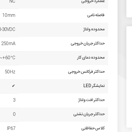
عملکرد خروجی
NC
فاصله نامی
10 mm
محدوده ولتاژ
0-30VDC
حداکثر جریان خروجی
250 mA
محدوده دمای کار
0~+60 °C
حداکثر فرکانس خروجی
50 Hz
نمایشگر LED
✔
حداکثر افت ولتاژ
3
حداکثر جریان نشتی
0
کلاس حفاظتی
IP67