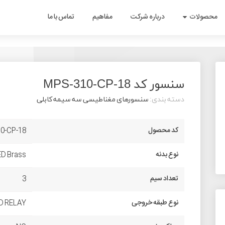
نمای جدید سایت تبریز پژوه - آزمایشی تاریخ بازگشایی رسمی تیر ماه 1403
سایت جدید
محصولات
درباره شرکت
مفاهیم
تماس با ما
سنسور کد MPS-310-CP-18
دسته بندی:
سنسورهای مغناطیسی سه سیمه کابلی
کد محصول
0-CP-18
نوع بدنه
D Brass
تعداد سیم
3
نوع طبقه خروجی
D RELAY