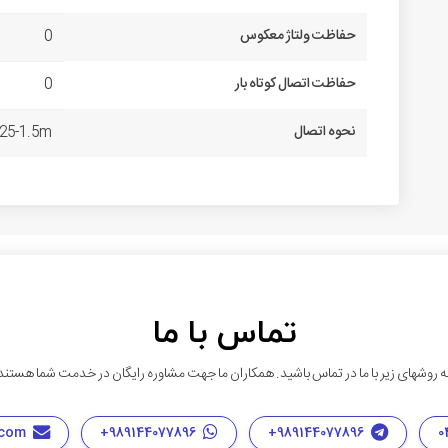
حفاظت ولتاژ معکوس
0
حفاظت اتصال کوتاه بار
0
نحوه اتصال
25-1.5m
تماس با ما
ه روشهای زیر با ما در تماس باشید. همکاران ما جهت مشاوره رایگان در خدمت شما هستند
info@tabrizpeguh.com
989144077896+
989144077896+