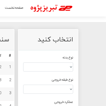
صفحه نخست
انتخاب کنید
سنس
#
ک
نوع بدنه
2
1
نوع طبقه خروجی
8
2
0
3
عملکرد خروجی