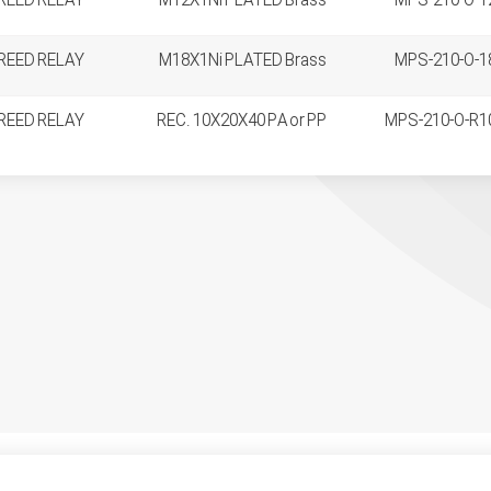
REED RELAY
M12X1Ni PLATED Brass
MPS-210-O-1
REED RELAY
M18X1Ni PLATED Brass
MPS-210-O-1
REED RELAY
REC. 10X20X40 PA or PP
MPS-210-O-R1