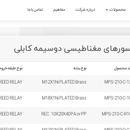
نمای جدید سایت تبریز پژوه - آزمایشی تاریخ بازگشایی رسمی تیر ماه 1403
سایت جدید
محصولات
درباره شرکت
مفاهیم
تماس با ما
ورهای مغناطیسی دوسیمه کابلی
د محصول
نوع بدنه
نوع طبقه خرو
REED RELAY
M12X1Ni PLATED Brass
MPS-210-C-1
REED RELAY
M18X1Ni PLATED Brass
MPS-210-C-1
REED RELAY
REC. 10X20X40 PA or PP
MPS-210-C-R1