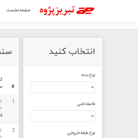
صفحه نخست
انتخاب کنید
سنسو
نوع بدنه
ک
#
م
S-
1
فاصله نامی
P-
4
S-
2
نوع طبقه خروجی
P-