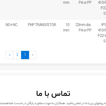
mm
PA or PP
410-
P22
S
NO+NC
PNP TRANSISTOR
10
22mm dia.
IP
mm
PA or PP
410-
P22-V
S
»
2
1
«
تماس با ما
ه روشهای زیر با ما در تماس باشید. همکاران ما جهت مشاوره رایگان در خدمت شما هستند