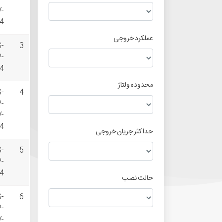
V-
4
عملکرد خروجی
S-
3
P-
4
محدوده ولتاژ
S-
4
P-
V-
4
حداکثر جریان خروجی
S-
5
P-
4
حالت نصب
S-
6
P-
V-