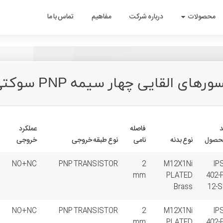
نمای جدید سایت تبریز پژوه - آزمایشی تاریخ بازگشایی رسمی تیر ماه 1403
سایت جدید
محصولات
درباره شرکت
مفاهیم
تماس با ما
رهای القایی چهار سیمه PNP سوکتی
د
فاصله
عملکرد
حصول
نوع بدنه
نامی
نوع طبقه خروجی
خروجی
NO+NC
PNP TRANSISTOR
2
M12X1Ni
IP
mm
PLATED
402-
Brass
12-S
NO+NC
PNP TRANSISTOR
2
M12X1Ni
IP
mm
PLATED
402-