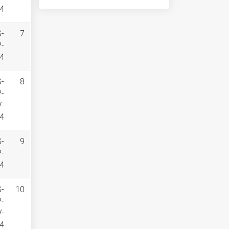
4
S-
7
P-
4
S-
8
P-
V-
4
S-
9
P-
4
S-
10
P-
V-
4