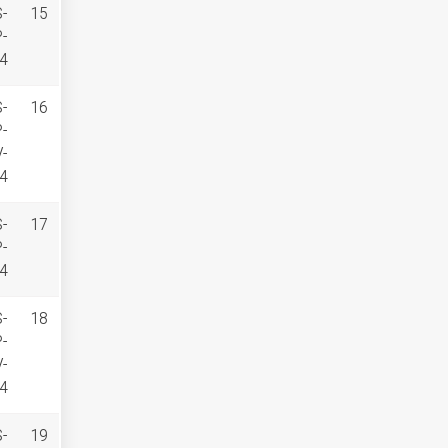
S-
15
P-
4
S-
16
P-
V-
4
S-
17
P-
4
S-
18
P-
V-
4
S-
19