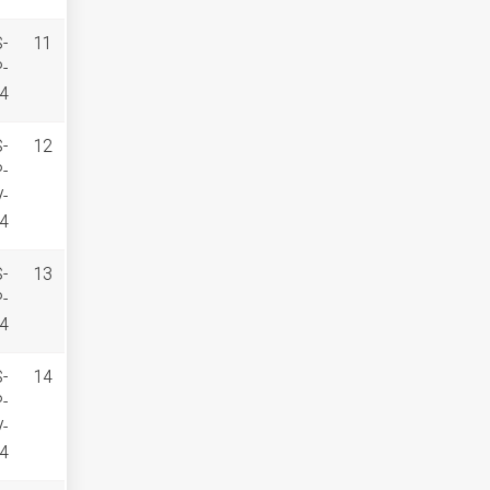
S-
11
P-
4
S-
12
P-
V-
4
S-
13
P-
4
S-
14
P-
V-
4