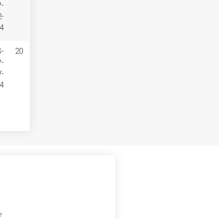
P-
-
4
S-
20
P-
-
4
ب