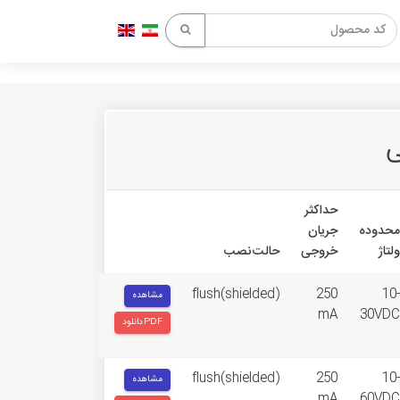
حداکثر
محدوده
جریان
ولتاژ
خروجی
حالت نصب
flush(shielded)
250
10-
مشاهده
mA
30VDC
دانلود PDF
flush(shielded)
250
10-
مشاهده
mA
60VDC