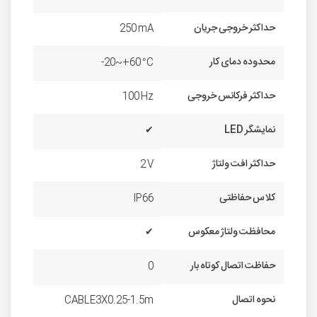
حداکثر خروجی جریان
250 mA
محدوده دمای کار
-20~+60 °C
حداکثر فرکانس خروجی
100 Hz
نمایشگر LED
✔
حداکثر افت ولتاژ
2 V
کلاس حفاظتی
IP66
محافظت ولتاژ معکوس
✔
حفاظت اتصال کوتاه بار
0
نحوه اتصال
CABLE3X0.25-1.5m