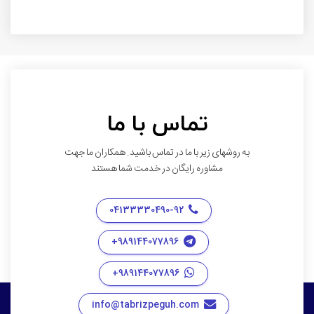
تماس با ما
به روشهای زیر با ما در تماس باشید. همکاران ما جهت
مشاوره رایگان در خدمت شما هستند
04133330490-92
989144077896+
989144077896+
info@tabrizpeguh.com